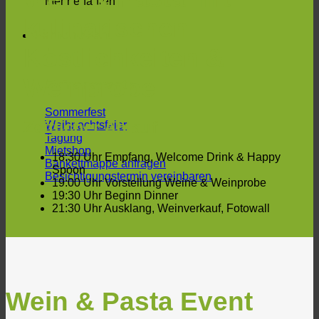
Mehr erfahren
kulinarischen
Firmenevent
Köstlichkeiten &
Weinprobe
Firmenevents
Sommerfest
Zeitlicher Ablauf
Weihnachtsfeier
Tagung
Mietshop
18:30 Uhr Empfang, Welcome Drink & Happy
Bankettmappe anfragen
Spoon
Besichtigungstermin vereinbaren
19:00 Uhr Vorstellung Weine & Weinprobe
19:30 Uhr Beginn Dinner
21:30 Uhr Ausklang, Weinverkauf, Fotowall
Wein & Pasta Event