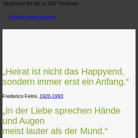
Stretchzelt für bis zu 100 Personen
Weitere Impressionen
„Heirat ist nicht das Happyend,
sondern immer erst ein Anfang.“
Frederico Felini,
1920-1993
„In der Liebe sprechen Hände
und Augen
meist lauter als der Mund.“