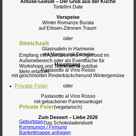
Amuse-Gueule – Der Gruß aus der Küche
Tortellini Date
Vorspeise
Winter Romanze Burata
auf Erbsen-Zitronen Traum
oder
Stretchzelt
Glasnudeln in Harmonie
mit Mango und Garnele
Empfang mit Aperitivos und Fingerfood im
Außenebereich oder als Eventfläche für
Hauptgang
Workshops und Teamevents nutzbar.
Pastasotto al Vino Rosso
Mehr erfahren
mit geschmorten Rinderbäckchenund Wintergemüse
Private Feier
oder
Pastasotto al Vino Rosso
mit gebackener Parmesankugel
Private Feier
(vegetarisch)
Zum Dessert – Liebe 2026
Geburtstag
Das Schokoladenduett
Kommunion / Firmung
Bankettmappe anfragen