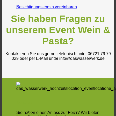
Besichtigungstermin vereinbaren
Sie haben Fragen zu
unserem Event Wein &
Pasta?
Kontaktieren Sie uns gerne telefonisch unter 06721 79 79
029 oder per E-Mail unter info@daswasserwerk.de
Location
Sie haben einen Anlass zur Feier? Wir bieten