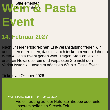
Stilelementen.
Wein & Pasta
Mehr erfahren
Event
14. Februar 2027
Nach unserer erfolgreichen Erst-Veranstaltung freuen wir
uns, Ihnen mitzuteilen, dass es auch im kommenden Jahr ein
Wein & Pasta Event geben wird. Tragen Sie sich jetzt in
unseren Newsletter ein und verpassen Sie nicht den
Verkaufsstart zu unserem nächsten Wein & Pasta Event.
Tickets ab Oktober 2026
Freie Trauung
Wein & Pasta EVENT – 14. Februar 2027
Freie Trauung auf der Natursteintreppe oder unter
unserem beliebten Stretch-Zelt.
Wein & Pasta mit