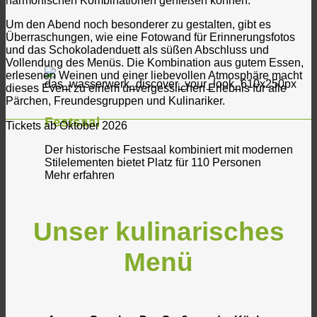
harmonischen Kombinationen genießen können.
Um den Abend noch besonderer zu gestalten, gibt es
Überraschungen, wie eine Fotowand für Erinnerungsfotos
und das Schokoladenduett als süßen Abschluss und
Vollendung des Menüs. Die Kombination aus gutem Essen,
erlesenen Weinen und einer liebevollen Atmosphäre macht
dieses Event zu einem unvergesslichen Erlebnis für alle
Pärchen, Freundesgruppen und Kulinariker.
Festsaal
Tickets ab Oktober 2026
Der historische Festsaal kombiniert mit modernen
Stilelementen bietet Platz für 110 Personen
Mehr erfahren
Unser kulinarisches
Menü