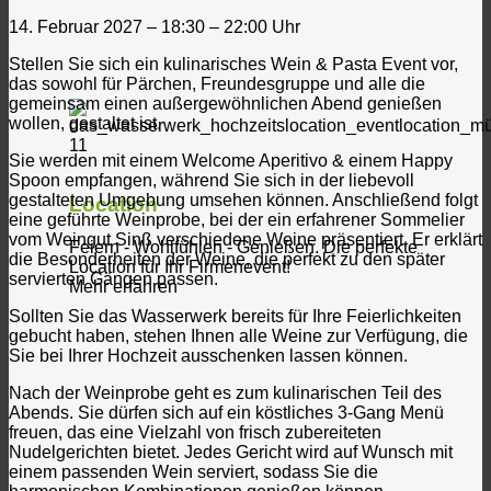
14. Februar 2027 – 18:30 – 22:00 Uhr
Stellen Sie sich ein kulinarisches Wein & Pasta Event vor,
das sowohl für Pärchen, Freundesgruppe und alle die
gemeinsam einen außergewöhnlichen Abend genießen
wollen, gestaltet ist.
Sie werden mit einem Welcome Aperitivo & einem Happy
Spoon empfangen, während Sie sich in der liebevoll
gestalteten Umgebung umsehen können. Anschließend folgt
Location
eine geführte Weinprobe, bei der ein erfahrener Sommelier
vom Weingut Sinß verschiedene Weine präsentiert. Er erklärt
Feiern - Wohlfühlen - Genießen. Die perfekte
die Besonderheiten der Weine, die perfekt zu den später
Location für Ihr Firmenevent!
servierten Gängen passen.
Mehr erfahren
Sollten Sie das Wasserwerk bereits für Ihre Feierlichkeiten
gebucht haben, stehen Ihnen alle Weine zur Verfügung, die
Sie bei Ihrer Hochzeit ausschenken lassen können.
Nach der Weinprobe geht es zum kulinarischen Teil des
Abends. Sie dürfen sich auf ein köstliches 3-Gang Menü
freuen, das eine Vielzahl von frisch zubereiteten
Nudelgerichten bietet. Jedes Gericht wird auf Wunsch mit
einem passenden Wein serviert, sodass Sie die