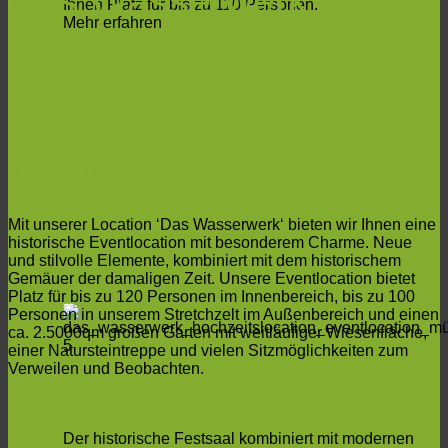
Das Wasserwerk
Ihnen Platz für bis zu 110 Personen.
Mehr erfahren
Hochzeits- &
Eventlocation
Mit unserer Location ‘Das Wasserwerk‘ bieten wir Ihnen eine
historische Eventlocation mit besonderem Charme. Neue
und stilvolle Elemente, kombiniert mit dem historischem
Gemäuer der damaligen Zeit. Unsere Eventlocation bietet
Platz für bis zu 120 Personen im Innenbereich, bis zu 100
Personen in unserem Stretchzelt im Außenbereich und einen
ca. 2.5000qm großen Garten mit weitläufiger Wiesenfläche,
einer Natursteintreppe und vielen Sitzmöglichkeiten zum
Verweilen und Beobachten.
Festsaal
Der historische Festsaal kombiniert mit modernen